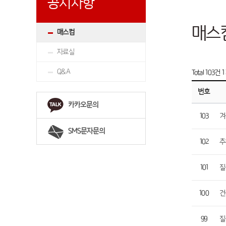
공지사항
매스
매스컴
자료실
Q&A
Total 103건
1
번호
카카오문의
103
겨
SMS문자문의
102
추
101
질
100
건
99
질