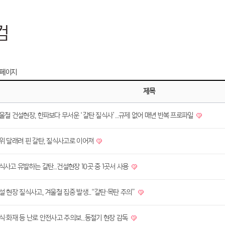
컴
 페이지
제목
울철 건설현장, 한파보다 무서운 ‘갈탄 질식사’…규제 없어 매년 반복 프로파일
위 달래려 핀 갈탄, 질식사고로 이어져
식사고 유발하는 갈탄…건설현장 10곳 중 1곳서 사용
설 현장 질식사고, 겨울철 집중 발생...“갈탄·목탄 주의”
식·화재 등 난로 안전사고 주의보…동절기 현장 감독