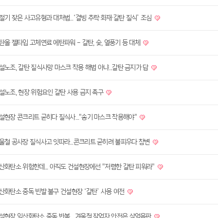
절기 잦은 사고유형과 대처법…‘결빙 추락·화재·갈탄 질식’ 조심
탄올 젤타입 고체연료 에탄파워 - 갈탄, 숯, 열풍기 등 대체
설노조, 갈탄 질식사망 마스크 착용 해법 아냐...갈탄 금지가 답
설노조, 현장 위험요인 갈탄 사용 금지 촉구
설현장 콘크리트 굳히다 질식사…"송기 마스크 착용해야"
울철 공사장 질식사고 잇따라…콘크리트 굳히려 불피우다 참변
산화탄소 위험한데... 아직도 건설현장에선 "저렴한 갈탄 피워라"
산화탄소 중독 빈발 불구 건설현장 ‘갈탄’ 사용 여전
설현장 일산화탄소 중독 반복… 겨울철 작업자 안전은 살얼음판