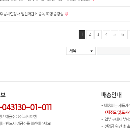
주 공사현장서 일산화탄소 중독 10명 중경상
1
2
3
4
5
6
제목
정보
배송안내
-043130-01-011
- 배송비는 제품가격에
(제주도 및 도서
 / 예금주 : (주)씨제이켐
- 일부 구매자 부
에는 반드시 예금주를 확인해주세요!
- 선입금 확인 후 