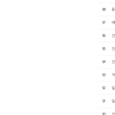
98
동
97
에
96
건
95
건
94
건
93
겨
92
일
91
일
90
건