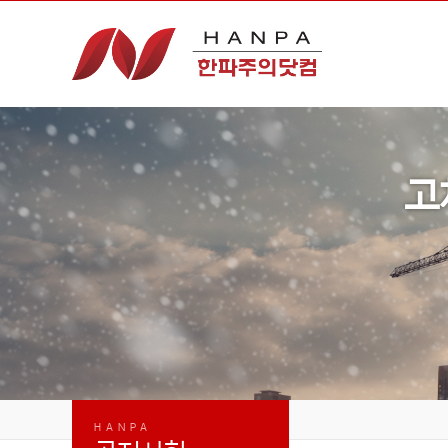
고
HANPA