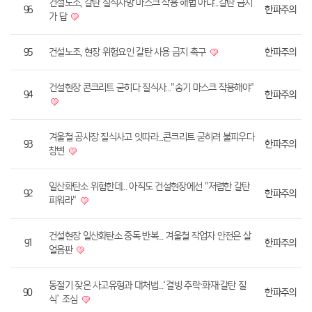
건설노조, 갈탄 질식사망 마스크 착용 해법 아냐...갈탄 금지
96
한파주의
가 답
95
건설노조, 현장 위험요인 갈탄 사용 금지 촉구
한파주의
건설현장 콘크리트 굳히다 질식사…"송기 마스크 착용해야"
94
한파주의
겨울철 공사장 질식사고 잇따라…콘크리트 굳히려 불피우다
93
한파주의
참변
일산화탄소 위험한데... 아직도 건설현장에선 "저렴한 갈탄
92
한파주의
피워라"
건설현장 일산화탄소 중독 반복… 겨울철 작업자 안전은 살
91
한파주의
얼음판
동절기 잦은 사고유형과 대처법…‘결빙 추락·화재·갈탄 질
90
한파주의
식’ 조심