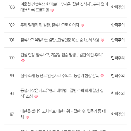
겨울철 건설현장, 한파보다 무서운 ‘갈탄 질식사’…규제 없어
103
한파주의
매년 반복 프로파일
102
추위 달래려 핀 갈탄, 질식사고로 이어져
한파주의
101
질식사고 유발하는 갈탄…건설현장 10곳 중 1곳서 사용
한파주의
건설 현장 질식사고, 겨울철 집중 발생...“갈탄·목탄 주의”
100
한파주의
99
질식·화재 등 난로 안전사고 주의보…동절기 현장 감독
한파주의
동절기 잦은 사고유형과 대처법…‘결빙 추락·화재·갈탄 질
98
한파주의
식’ 조심
에탄올 젤타입 고체연료 에탄파워 - 갈탄, 숯, 열풍기 등 대
97
한파주의
체