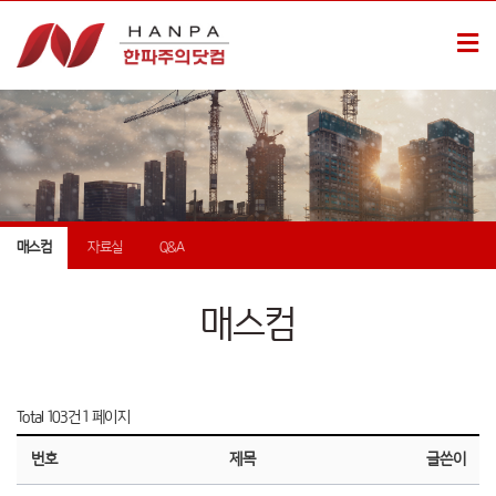
매스컴
자료실
Q&A
매스컴
Total 103건
1 페이지
번호
제목
글쓴이