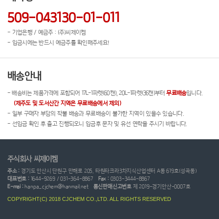
509-043130-01-011
- 기업은행 / 예금주 : (주)씨제이켐
- 입금시에는 반드시 예금주를 확인해주세요!
배송안내
- 배송비는 제품가격에 포함되어 17L-1파렛(60캔), 20L-1파렛(36캔)부터
무료배송
입니다.
(제주도 및 도서산간 지역은 무료배송에서 제외)
- 일부 구매자 부담의 착불 배송과 무료배송이 불가한 지역이 있을수 있습니다.
- 선입금 확인 후 출고 진행되오니 입금후 문자 및 유선 연락을 주시기 바랍니다.
주식회사 씨제이켐
주소 :
경기도 안산시 단원구 만해로 205, 타원타크라3차지식산업센터 A동 619호(성곡동)
대표번호 :
1644-9269 / 031-364-8867
Fax :
0303-3444-8867
E-mai :
hanpa_cjchem@hanmail.net
통신판매신고번호
제 2019-경기안산-0007호
COPYRIGHT(C) 2018 CJCHEM CO.,LTD. ALL RIGHTS RESERVED