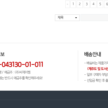
1
2
3
4
5
6
제목
정보
배송안내
-043130-01-011
- 배송비는 제품가격에
(제주도 및 도서
 / 예금주 : (주)씨제이켐
- 일부 구매자 부
에는 반드시 예금주를 확인해주세요!
- 선입금 확인 후 