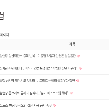
컴
 페이지
제목
설현장 일산화탄소 중독 반복… 겨울철 작업자 안전은 살얼음판
산화탄소 위험한데... 아직도 건설현장에선 "저렴한 갈탄 피워라"
울철 공사장 질식사고 잇따라…콘크리트 굳히려 불피우다 참변
설현장 콘크리트 굳히다 질식사…"송기 마스크 착용해야"
설노조, 현장 위험요인 갈탄 사용 금지 촉구