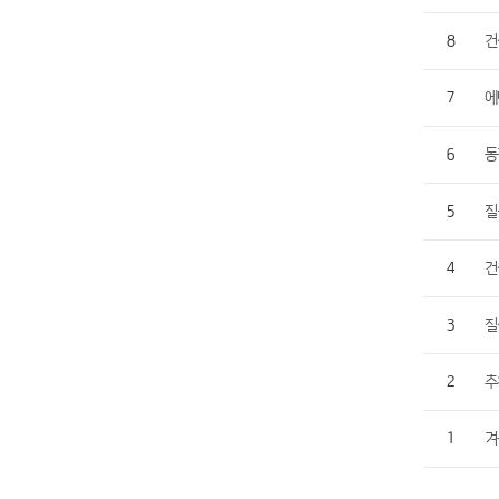
8
건
7
에
6
동
5
질
4
건
3
질
2
추
1
겨