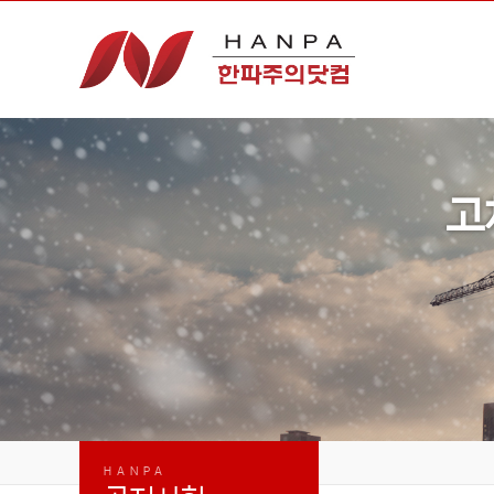
고
HANPA