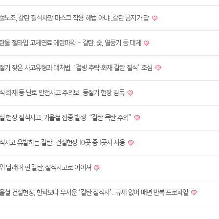
설노조, 갈탄 질식사망 마스크 착용 해법 아냐...갈탄 금지가 답
탄올 젤타입 고체연료 에탄파워 - 갈탄, 숯, 열풍기 등 대체
절기 잦은 사고유형과 대처법…‘결빙 추락·화재·갈탄 질식’ 조심
식·화재 등 난로 안전사고 주의보…동절기 현장 감독
설 현장 질식사고, 겨울철 집중 발생...“갈탄·목탄 주의”
식사고 유발하는 갈탄…건설현장 10곳 중 1곳서 사용
위 달래려 핀 갈탄, 질식사고로 이어져
울철 건설현장, 한파보다 무서운 ‘갈탄 질식사’…규제 없어 매년 반복 프로파일