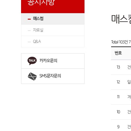
공지사항
매스
매스컴
자료실
Q&A
Total 103건
7
번호
카카오문의
13
건
SMS문자문의
12
일
11
겨
10
건
9
건