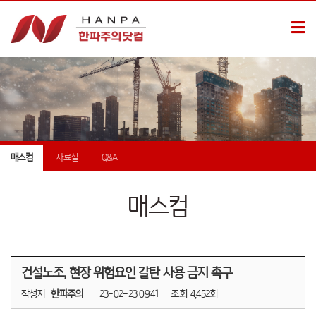
매스컴
자료실
Q&A
매스컴
건설노조, 현장 위험요인 갈탄 사용 금지 촉구
작성자
한파주의
23-02-23 09:41
조회
4,452회