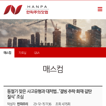
매스컴
자료실
Q&A
매스컴
동절기 잦은 사고유형과 대처법…‘결빙 추락·화재·갈탄
질식’ 조심
작성자
한파주의
23-12-15 11:36
조회
4,115회