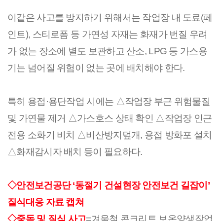
이같은 사고를 방지하기 위해서는 작업장 내 도료(페
인트), 스티로폼 등 가연성 자재는 화재가 번질 우려
가 없는 장소에 별도 보관하고 산소, LPG 등 가스용
기는 넘어질 위험이 없는 곳에 배치해야 한다.
특히 용접·용단작업 시에는 △작업장 부근 위험물질
및 가연물 제거 △가스호스 상태 확인 △작업장 인근
전용 소화기 비치 △비산방지덮개, 용접 방화포 설치
△화재감시자 배치 등이 필요하다.
◇안전보건공단 ‘동절기 건설현장 안전보건 길잡이’
질식대응 자료 캡쳐
◇중독 및 질식 사고
=
겨울철 콘크리트 보온양생작업