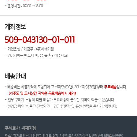
- 운영시간 : 07:00 ~ 18:00
계좌정보
509-043130-01-011
- 기업은행 / 예금주 : (주)씨제이켐
- 입금시에는 반드시 예금주를 확인해주세요!
배송안내
- 배송비는 제품가격에 포함되어 17L-1파렛(60캔), 20L-1파렛(36캔)부터
무료배송
입니다.
(제주도 및 도서산간 지역은 무료배송에서 제외)
- 일부 구매자 부담의 착불 배송과 무료배송이 불가한 지역이 있을수 있습니다.
- 선입금 확인 후 출고 진행되오니 입금후 문자 및 유선 연락을 주시기 바랍니다.
주식회사 씨제이켐
주소 :
경기도 안산시 단원구 만해로 205, 타원타크라3차지식산업센터 A동 619호(성곡동)