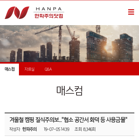
매스컴
자료실
Q&A
매스컴
겨울철 캠핑 질식주의보…"협소 공간서 화덕 등 사용금물"
작성자
한파주의
19-07-05 14:39
조회
8,346회