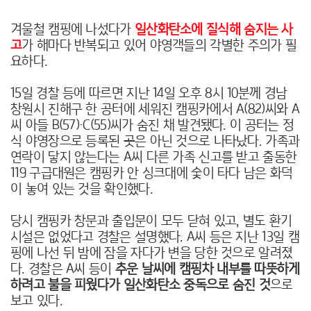
겨
울철 캠핑에 나섰다가
일산화탄소에 질식해 숨지는 사
고
가 해마다 반복되고 있어 야영객들의 각별한 주의가 필
요하다.
15일 경찰 등에 따르면 지난 14일 오후 8시 10분께 경남
창원시 진해구 한 공터에 세워진 캠핑카에서 A(82)씨와 A
씨 아들 B(57)·C(55)씨가 숨진 채 발견됐다. 이 공터는 정
식 야영장으로 등록된 곳은 아닌 것으로 나타났다. 가족과
연락이 닿지 않는다는 A씨 다른 가족 신고를 받고 출동한
119 구급대원은 캠핑카 안 싱크대에 숯이 타다 남은 화덕
이 놓여 있는 것을 확인했다.
당시 캠핑카 창문과 출입문이 모두 닫혀 있고, 별도 환기
시설은 없었다고 경찰은 설명했다. A씨 등은 지난 13일 캠
핑에 나선 뒤 밤에 잠을 자다가 변을 당한 것으로 알려졌
다. 경찰은 A씨 등이
추운 날씨에 캠핑차 내부를 따뜻하게
하려고 불을 피웠다가 일산화탄소 중독으로 숨진 것
으로
보고 있다.