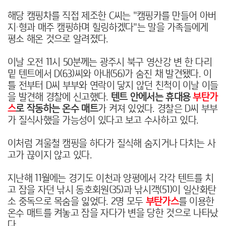
해당 캠핑차를 직접 제조한 C씨는 "캠핑카를 만들어 아버
지·형과 매주 캠핑하며 힐링하겠다"는 말을 가족들에게
평소 해온 것으로 알려졌다.
이날 오전 11시 50분께는 광주시 북구 영산강 변 한 다리
밑 텐트에서 D(63)씨와 아내(56)가 숨진 채 발견됐다. 이
틀 전부터 D씨 부부와 연락이 닿지 않던 친척이 이날 이들
을 발견해 경찰에 신고했다.
텐트 안에서는 휴대용
부탄가
스
로 작동하는 온수 매트
가 켜져 있었다. 경찰은 D씨 부부
가 질식사했을 가능성이 있다고 보고 수사하고 있다.
이처럼 겨울철 캠핑을 하다가 질식해 숨지거나 다치는 사
고가 끊이지 않고 있다.
지난해 11월에는 경기도 이천과 양평에서 각각 텐트를 치
고 잠을 자던 낚시 동호회원(35)과 낚시객(51)이 일산화탄
소 중독으로 목숨을 잃었다. 2명 모두
부탄가스
를 이용한
온수 매트를 켜놓고 잠을 자다가 변을 당한 것
으로 나타났
다.