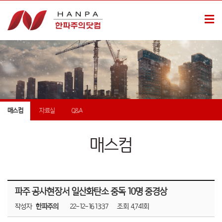
매스컴
자료실
Q&A
매스컴
파주 공사현장서 일산화탄소 중독 10명 중경상
작성자
한파주의
22-12-16 13:37
조회
4,741회