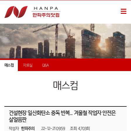
매스컴
자료실
Q&A
매스컴
건설현장 일산화탄소 중독 반복… 겨울철 작업자 안전은
살얼음판
작성자
한파주의
22-12-21 09:59
조회
4,703회