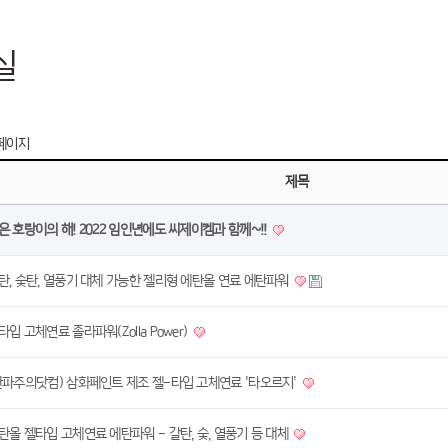
실
 페이지
제목
은 호랑이의 해! 2022 임인년에도 씨제이켐과 함께~!!
탄, 숯탄, 열풍기 대체 가능한 젤리형 에탄올 연료 에탄파워
타입 고체연료 졸라파워(Zolla Power)
한파주의닷컴) 삼화페인트 제조 젤-타입 고체연료 '타오르지'
탄올 젤타입 고체연료 에탄파워 - 갈탄, 숯, 열풍기 등 대체