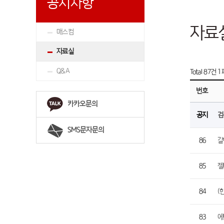
공지사항
자료
매스컴
자료실
Q&A
Total 87건
1
번호
카카오문의
공지
검
SMS문자문의
86
갈
85
젤
84
(
83
에