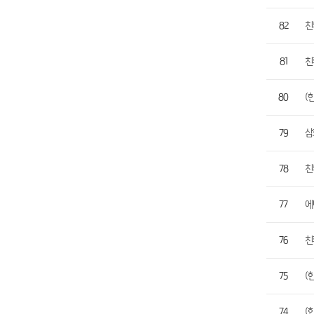
82
친
81
친
80
(
79
삼
78
친
77
에
76
친
75
(
74
(