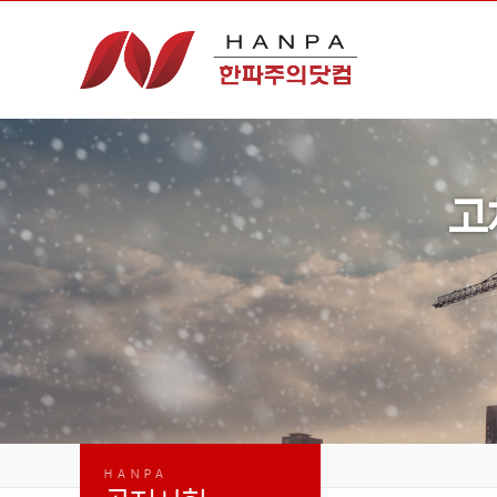
고
HANPA