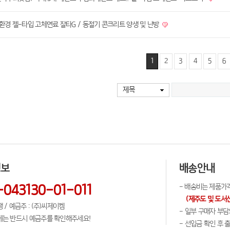
환경 젤-타입 고체연료 잘타G / 동절기 콘크리트 양생 및 난방
1
2
3
4
5
6
제목
정보
배송안내
-043130-01-011
- 배송비는 제품가격에
(제주도 및 도서
 / 예금주 : (주)씨제이켐
- 일부 구매자 부
에는 반드시 예금주를 확인해주세요!
- 선입금 확인 후 