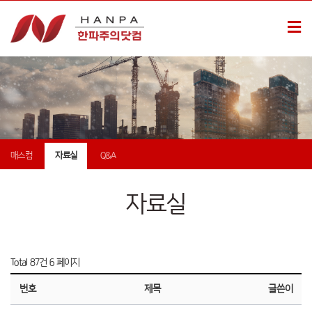
매스컴
자료실
Q&A
자료실
Total 87건
6 페이지
번호
제목
글쓴이