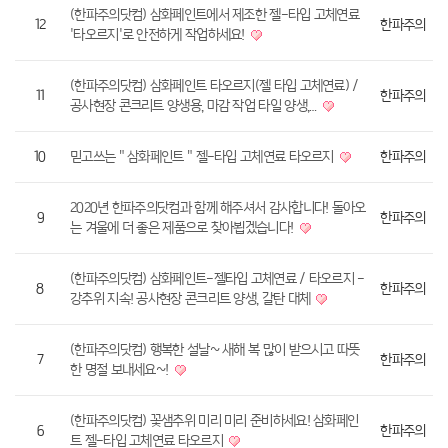
(한파주의닷컴) 삼화페인트에서 제조한 젤-타입 고체연료
12
한파주의
'타오르지'로 안전하게 작업하세요!
(한파주의닷컴) 삼화페인트 타오르지(젤 타입 고체연료) /
11
한파주의
공사현장 콘크리트 양생용, 마감 작업 타일 양생,…
10
믿고쓰는 " 삼화페인트 " 젤-타입 고체연료 타오르지
한파주의
2020년 한파주의닷컴과 함께 해주셔서 감사합니다! 돌아오
9
한파주의
는 겨울에 더 좋은 제품으로 찾아뵙겠습니다!
(한파주의닷컴) 삼화페인트-젤타입 고체연료 / 타오르지 -
8
한파주의
강추위 지속! 공사현장 콘크리트 양생, 갈탄 대체
(한파주의닷컴) 행복한 설날~ 새해 복 많이 받으시고 따뜻
7
한파주의
한 명절 보내세요~!
(한파주의닷컴) 꽃샘추위 미리 미리 준비하세요! 삼화페인
6
한파주의
트 젤-타입 고체연료 타오르지