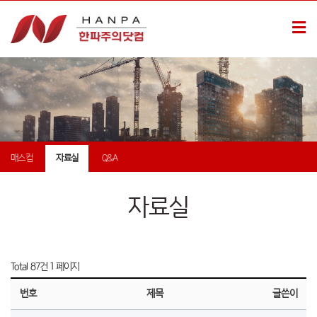
매스컴
자료실
Q&A
자료실
Total 87건
1 페이지
번호
제목
글쓴이