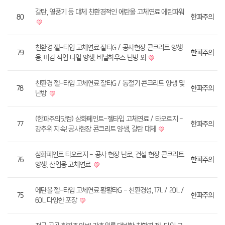
갈탄, 열풍기 등 대체 친환경적인 에탄올 고체연료 에탄파워
80
한파주의
친환경 젤-타입 고체연료 잘타G / 공사현장 콘크리트 양생
79
한파주의
용, 마감 작업 타일 양생, 비닐하우스 난방 외
친환경 젤-타입 고체연료 잘타G / 동절기 콘크리트 양생 및
78
한파주의
난방
(한파주의닷컴) 삼화페인트-젤타입 고체연료 / 타오르지 -
77
한파주의
강추위 지속! 공사현장 콘크리트 양생, 갈탄 대체
삼화페인트 타오르지 - 공사 현장 난로, 건설 현장 콘크리트
76
한파주의
양생, 산업용 고체연료
에탄올 젤-타입 고체연료 활활타G - 친환경성, 17L / 20L /
75
한파주의
60L 다양한 포장