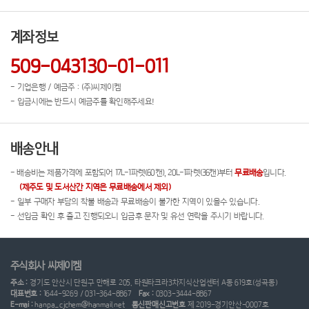
계좌정보
509-043130-01-011
- 기업은행 / 예금주 : (주)씨제이켐
- 입금시에는 반드시 예금주를 확인해주세요!
배송안내
- 배송비는 제품가격에 포함되어 17L-1파렛(60캔), 20L-1파렛(36캔)부터
무료배송
입니다.
(제주도 및 도서산간 지역은 무료배송에서 제외)
- 일부 구매자 부담의 착불 배송과 무료배송이 불가한 지역이 있을수 있습니다.
- 선입금 확인 후 출고 진행되오니 입금후 문자 및 유선 연락을 주시기 바랍니다.
주식회사 씨제이켐
주소 :
경기도 안산시 단원구 만해로 205, 타원타크라3차지식산업센터 A동 619호(성곡동)
대표번호 :
1644-9269 / 031-364-8867
Fax :
0303-3444-8867
E-mai :
hanpa_cjchem@hanmail.net
통신판매신고번호
제 2019-경기안산-0007호