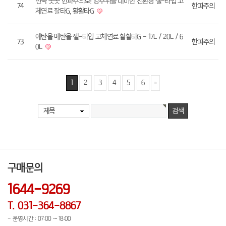
전국 곳곳 한파주의보! 강추위를 대비한 친환경 젤-타입 고
74
한파주의
체연료 잘타G, 활활타G
에탄올·메탄올 젤-타입 고체연료 활활타G - 17L / 20L / 6
73
한파주의
0L
1
2
3
4
5
6
제목
구매문의
1644-9269
T. 031-364-8867
- 운영시간 : 07:00 ~ 18:00