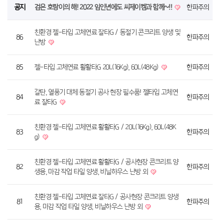
공지
검은 호랑이의 해! 2022 임인년에도 씨제이켐과 함께~!!
한파주의
친환경 젤-타입 고체연료 잘타G / 동절기 콘크리트 양생 및
86
한파주의
난방
85
젤-타입 고체연료 활활타G 20L(16Kg), 60L(48Kg)
한파주의
갈탄, 열풍기 대체 동절기 공사 현장 필수품! 젤타입 고체연
84
한파주의
료 잘타G
친환경 젤-타입 고체연료 활활타G / 20L(16Kg), 60L(48K
83
한파주의
g)
친환경 젤-타입 고체연료 활활타G / 공사현장 콘크리트 양
82
한파주의
생용, 마감 작업 타일 양생, 비닐하우스 난방 외
친환경 젤-타입 고체연료 잘타G / 공사현장 콘크리트 양생
81
한파주의
용, 마감 작업 타일 양생, 비닐하우스 난방 외