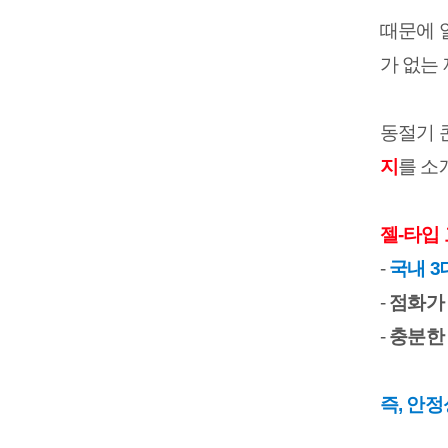
때문에 
가 없는
동절기 
지
를 소
젤-타입
- 
국내 
- 
점화가 
- 
충분한 
즉, 안