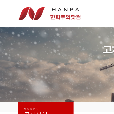
고
HANPA