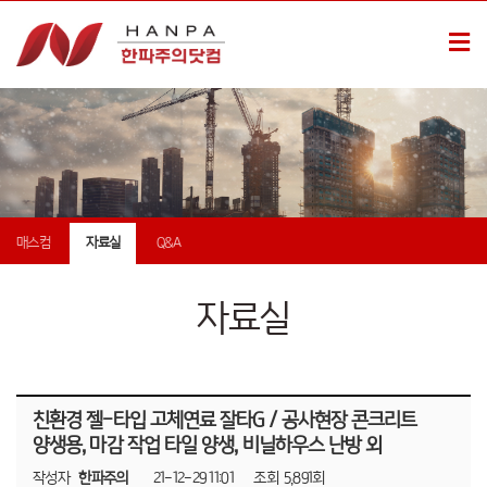
매스컴
자료실
Q&A
자료실
친환경 젤-타입 고체연료 잘타G / 공사현장 콘크리트
양생용, 마감 작업 타일 양생, 비닐하우스 난방 외
작성자
한파주의
21-12-29 11:01
조회
5,891회