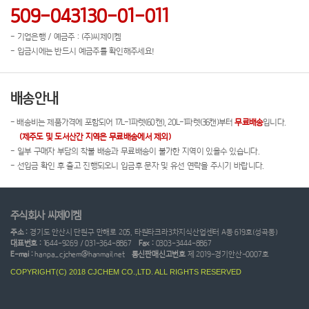
509-043130-01-011
- 기업은행 / 예금주 : (주)씨제이켐
- 입금시에는 반드시 예금주를 확인해주세요!
배송안내
- 배송비는 제품가격에 포함되어 17L-1파렛(60캔), 20L-1파렛(36캔)부터
무료배송
입니다.
(제주도 및 도서산간 지역은 무료배송에서 제외)
- 일부 구매자 부담의 착불 배송과 무료배송이 불가한 지역이 있을수 있습니다.
- 선입금 확인 후 출고 진행되오니 입금후 문자 및 유선 연락을 주시기 바랍니다.
주식회사 씨제이켐
주소 :
경기도 안산시 단원구 만해로 205, 타원타크라3차지식산업센터 A동 619호(성곡동)
대표번호 :
1644-9269 / 031-364-8867
Fax :
0303-3444-8867
E-mai :
hanpa_cjchem@hanmail.net
통신판매신고번호
제 2019-경기안산-0007호
COPYRIGHT(C) 2018 CJCHEM CO.,LTD. ALL RIGHTS RESERVED