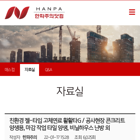
매스컴
자료실
Q&A
자료실
친환경 젤-타입 고체연료 활활타G / 공사현장 콘크리트
양생용, 마감 작업 타일 양생, 비닐하우스 난방 외
작성자
한파주의
22-01-17 15:28
조회
6,025회