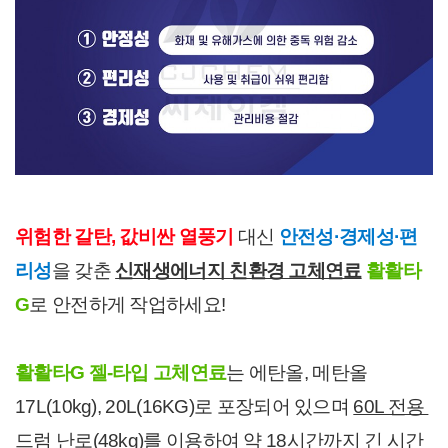
위험한 갈탄, 값비싼 열풍기
 대신 
안전성·경제성·편
리성
을 갖춘
신재생에너지 친환경 고체연료
활활타
G
로 안전하게 작업하세요!
활활타G 젤-타입 고체연료
는 에탄올, 메탄올 
17L(10kg), 20L(16KG)로 포장되어 있으며 
60L 전용 
드럼 난로(48kg)를 이용하여 약 18시간까지 긴 시간 