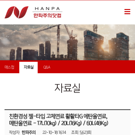
매스컴
자료실
Q&A
자료실
친환경성 젤-타입 고체연료 활활타G 에탄올연료,
메탄올연료 - 17L(10kg) / 20L(16Kg) / 60L(48Kg)
작성자
한파주의
22-10-18 16:14
조회
5,623회