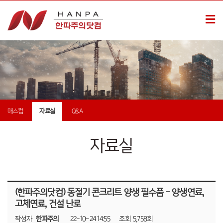
매스컴
자료실
Q&A
자료실
(한파주의닷컴) 동절기 콘크리트 양생 필수품 - 양생연료,
고체연료, 건설 난로
작성자
한파주의
22-10-24 14:55
조회
5,758회