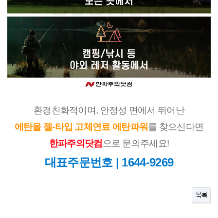
환경친화적이며, 안정성 면에서 뛰어난
에탄올 젤-타입 고체연료 에탄파워
를 찾으신다면
한파주의닷컴
으로 문의주세요!
대표주문번호 | 1644-9269
목록