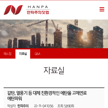
매스컴
자료실
Q&A
자료실
갈탄, 열풍기 등 대체 친환경적인 에탄올 고체연료
에탄파워
작성자
한파주의
22-11-04 10:56
조회
5,890회