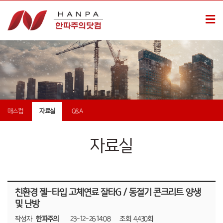
매스컴
자료실
Q&A
자료실
친환경 젤-타입 고체연료 잘타G / 동절기 콘크리트 양생
및 난방
작성자
한파주의
23-12-26 14:08
조회
4,430회